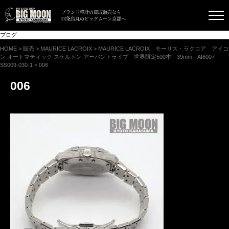
ブランド時計の買取販売なら
四条烏丸のビッグムーン京都へ
ブログ
HOME
>
販売
>
MAURICE LACROIX
>
MAURICE LACROIX モーリス・ラクロア アイコ
ン オートマティック スケルトン アーバントライブ 世界限定500本 39mm AI6007-
SS009-030-1
>
006
006