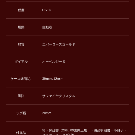
程度
USED
駆動
自動巻
材質
エバーローズゴールド
ダイアル
オーベルジーヌ
ケース経/厚さ
39ｍｍ/12ｍｍ
風防
サファイヤクリスタル
ラグ幅
20mm
箱・保証書（2018.09国内正規）・納品明細書・小冊子・
付属品