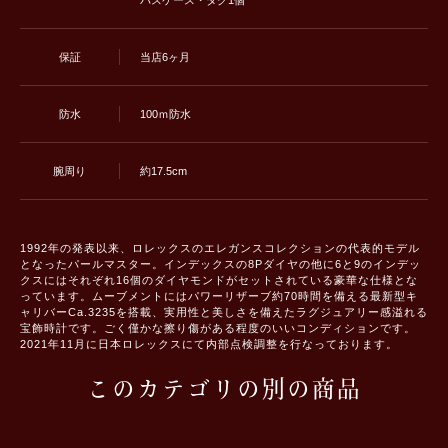
パスケース・タグ1個
保証
当店6ヶ月
防水
100ｍ防水
腕周り
約17.5cm
1992年の発表以来、ロレックスのエレガンスコレクションの代表的モデル
となったパールマスター。インデックスの8Pダイヤの他に6と9のインデッ
クスにはそれぞれ16個のダイヤモンドがセットされている豪華な仕様とな
っています。ムーブメントにはパワーリザーブ約70時間を備える最新型キ
ャリバーCa.3235を搭載、実用性と美しさを備えたラグジュアリー感溢れる
宝飾時計です。ごく僅かな擦り傷がある程度のいいコンディションです。
2021年11月に日本ロレックスにて内部点検調整を行なっております。
このカテゴリの別の商品