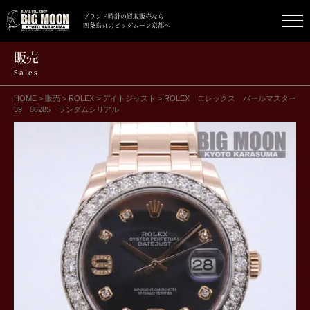
ブランド時計の買取販売なら
四条烏丸のビッグムーン京都へ
販売
Sales
HOME
>
販売
>
ROLEX
>
デイトジャスト
>
ROLEX ロレックス パールマスター
39 86285 ランダムシリアル