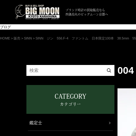
ブランド時計の買取販売なら
四条烏丸のビッグムーン京都へ
ブログ
HOME
>
販売
>
SINN
>
SINN ジン 556.F-4 ファントム 日本限定100本 38.5mm 556
004
CATEGORY
カテゴリー
鑑定士