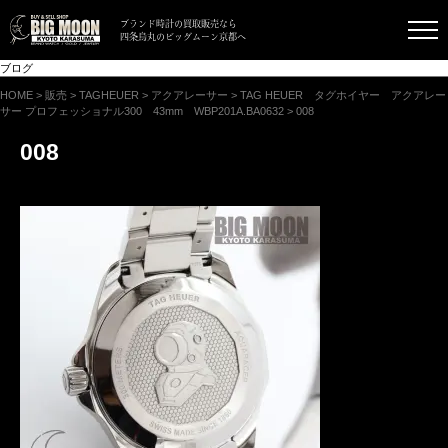
ブランド時計の買取販売なら
四条烏丸のビッグムーン京都へ
ブログ
HOME
>
販売
>
TAGHEUER
>
アクアレーサー
>
TAG HEUER タグホイヤー アクアレー
サー プロフェッショナル300 43mm WBP201A.BA0632
>
008
008