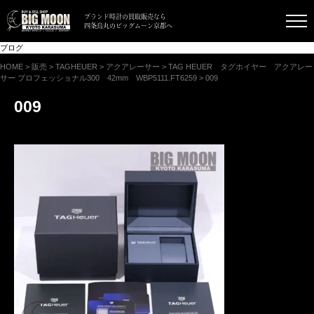
ブランド時計の買取販売なら
四条烏丸のビッグムーン京都へ
ブログ
HOME
>
販売
>
TAGHEUER
>
アクアレーサー
>
TAG HEUER タグホイヤー アクアレー
サー プロフェッショナル300 42mm WBP5111.FT6259
>
009
009