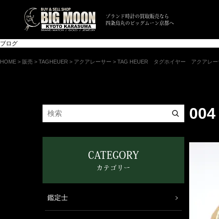
ブランド時計の買取販売なら
四条烏丸のビッグムーン京都へ
ブログ
HOME
>
販売
>
TAGHEUER
>
アクアレーサー
>
TAG HEUER タグホイヤー アクアレーサー
004
CATEGORY
カテゴリー
鑑定士