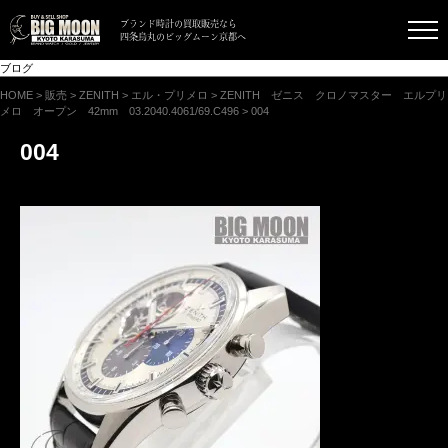
ブランド時計の買取販売なら
四条烏丸のビッグムーン京都へ
ブログ
HOME
>
販売
>
ZENITH
>
エル・プリメロ
>
ZENITH ゼニス クロノマスター エルプリ
メロ オープン 42mm 03.2040.4061/69.C496
>
004
004