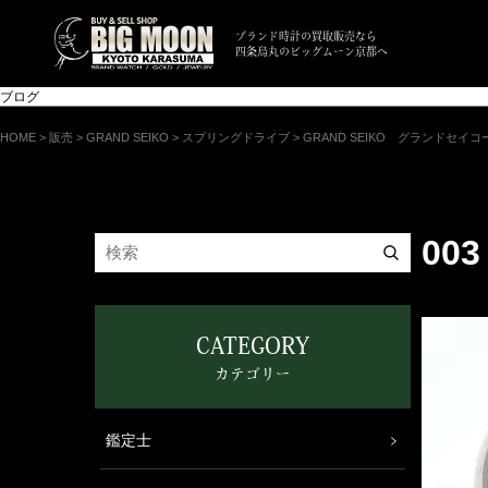
ブランド時計の買取販売なら
四条烏丸のビッグムーン京都へ
ブログ
HOME
>
販売
>
GRAND SEIKO
>
スプリングドライブ
>
GRAND SEIKO グランドセイ
003
CATEGORY
カテゴリー
鑑定士