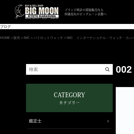
ブランド時計の買取販売なら
四条烏丸のビッグムーン京都へ
ブログ
HOME
>
販売
>
IWC
>
パイロットウォッチ
>
IWC インターナショナル・ウォッチ・カンパニ
002
CATEGORY
カテゴリー
鑑定士