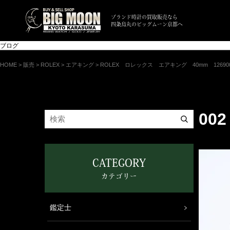
ブランド時計の買取販売なら
四条烏丸のビッグムーン京都へ
ブログ
HOME
>
販売
>
ROLEX
>
エアキング
>
ROLEX ロレックス エアキング 40mm 12690
002
CATEGORY
カテゴリー
鑑定士