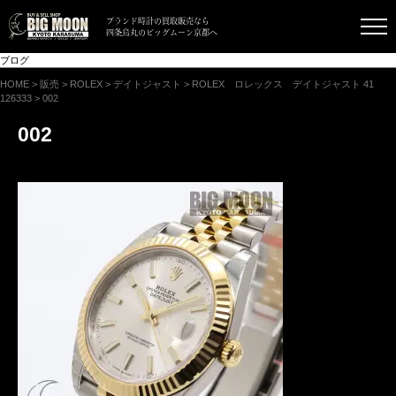
ブランド時計の買取販売なら
四条烏丸のビッグムーン京都へ
ブログ
HOME
>
販売
>
ROLEX
>
デイトジャスト
>
ROLEX ロレックス デイトジャスト 41
126333
>
002
002