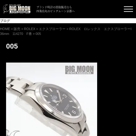
ブランド時計の買取販売なら
四条烏丸のビッグムーン京都へ
ブログ
HOME
>
販売
>
ROLEX
>
エクスプローラー
>
ROLEX ロレックス エクスプローラーⅠ
36mm 114270 F番
>
005
005