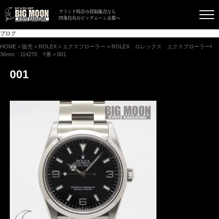
ブランド時計の買取販売なら
四条烏丸のビッグムーン京都へ
ブログ
HOME
>
販売
>
ROLEX
>
エクスプローラー
>
ROLEX ロレックス エクスプローラーⅠ
36mm 114270 Y番
>
001
001