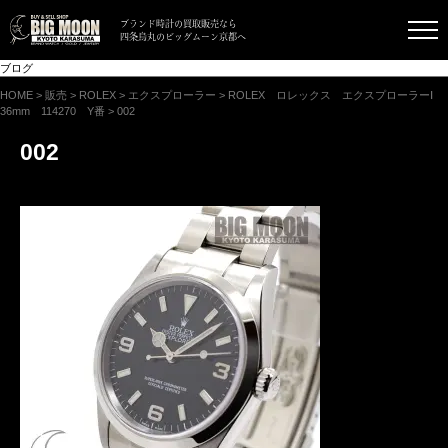
ブランド時計の買取販売なら
四条烏丸のビッグムーン京都へ
ブログ
HOME
>
販売
>
ROLEX
>
エクスプローラー
>
ROLEX ロレックス エクスプローラーⅠ
36mm 114270 Y番
>
002
002