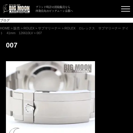
ブランド時計の買取販売なら
四条烏丸のビッグムーン京都へ
ブログ
HOME
>
販売
>
ROLEX
>
サブマリーナー
>
ROLEX ロレックス サブマリーナー デイ
ト 41mm 126610LV
>
007
007