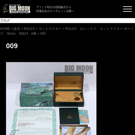
ブランド時計の買取販売なら
四条烏丸のビッグムーン京都へ
ブログ
HOME
>
販売
>
ROLEX
>
ヨットマスター
>
ROLEX ロレックス ヨットマスター ボーイ
ズ 35mm 68623 A番
>
009
009