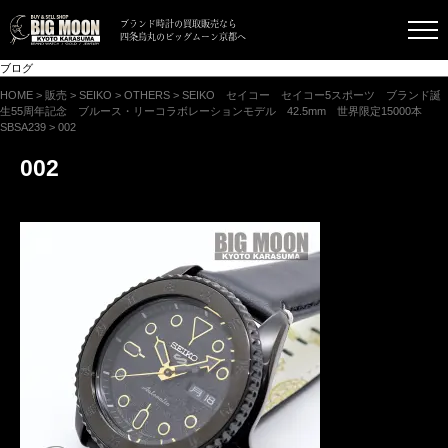
ブランド時計の買取販売なら
四条烏丸のビッグムーン京都へ
ブログ
HOME
>
販売
>
SEIKO
>
OTHERS
>
SEIKO セイコー セイコー5スポーツ ブランド誕
生55周年記念 ブルース・リーコラボレーションモデル 42.5mm 世界限定15000本
SBSA239
>
002
002