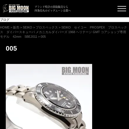
ブランド時計の買取販売なら
四条烏丸のビッグムーン京都へ
ブログ
HOME
>
販売
>
SEIKO
>
プロスペックス
>
SEIKO セイコー PROSPEX プロスペック
ス ダイバースキューバ メカニカルダイバーズ 1968 ヘリテージ GMT コアショップ専用
モデル 42mm SBEJ011
>
005
005