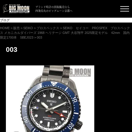
ブランド時計の買取販売なら
四条烏丸のビッグムーン京都へ
ブログ
HOME
>
販売
>
SEIKO
>
プロスペックス
>
SEIKO セイコー PROSPEX プロスペック
ス メカニカルダイバーズ 1968 ヘリテージ GMT 大谷翔平 2025限定モデル 42mm 国内
限定1700本 SBEJ023
>
003
003